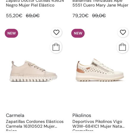
Zapato Doctor Cutillas 43624
Bailarinas Trenzadas Alpe
Negro Mujer Piel Elástico
5551 Cuero Mary Jane Mujer
55,20€
69,0€
79,20€
99,0€
NEW
NEW
Carmela
Pikolinos
Zapatillas Cordones Elásticos
Deportivos Pikolinos Vigo
Carmela 16310502 Mujer
W3W-6841C1 Mujer Nata
Beige
Cremallera