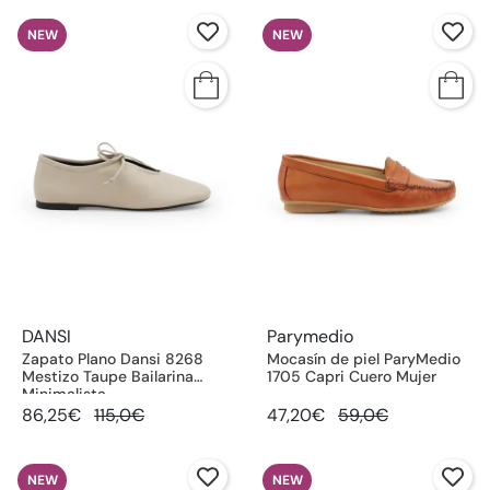
NEW
NEW
DANSI
Parymedio
Zapato Plano Dansi 8268
Mocasín de piel ParyMedio
Mestizo Taupe Bailarina
1705 Capri Cuero Mujer
Minimalista
86,25€
115,0€
47,20€
59,0€
NEW
NEW