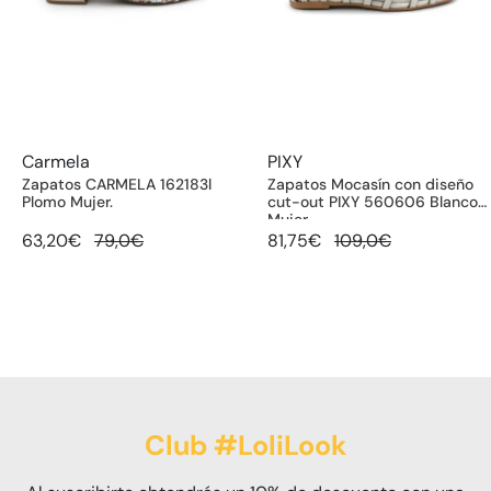
Carmela
PIXY
Zapatos CARMELA 162183l
Zapatos Mocasín con diseño
Plomo Mujer.
cut-out PIXY 560606 Blanco
Mujer
63,20€
79,0€
81,75€
109,0€
Club #LoliLook