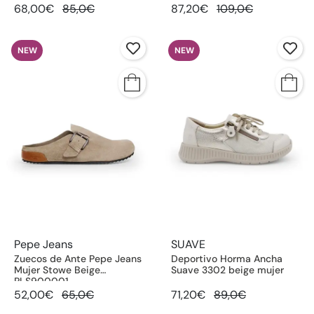
68,00€
85,0€
87,20€
109,0€
NEW
NEW
Pepe Jeans
SUAVE
Zuecos de Ante Pepe Jeans
Deportivo Horma Ancha
Mujer Stowe Beige
Suave 3302 beige mujer
PLS900001
52,00€
65,0€
71,20€
89,0€