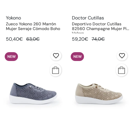
Yokono
Doctor Cutillas
Zueco Yokono 260 Marrón
Deportivo Doctor Cutillas
Mujer Serraje Cómodo Boho
82560 Champagne Mujer Piel
Velcro
50,40€
63,0€
59,20€
74,0€
NEW
NEW