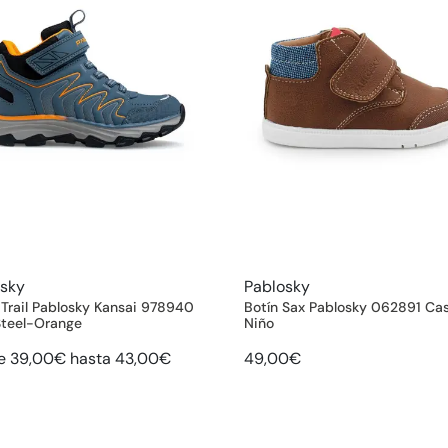
osky
Pablosky
 Trail Pablosky Kansai 978940
Botín Sax Pablosky 062891 Ca
Steel-Orange
Niño
e 39,00€ hasta 43,00€
49,00€