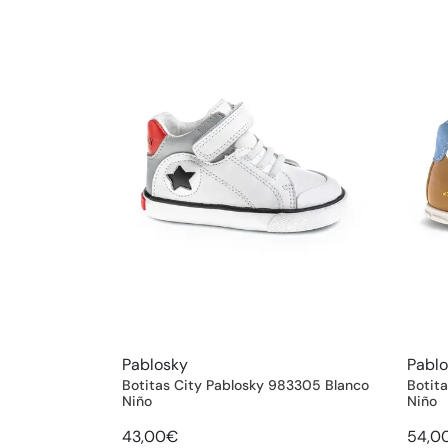
Pablosky
Pabl
Botitas City Pablosky 983305 Blanco
Botit
Niño
Niño
43,00€
54,0