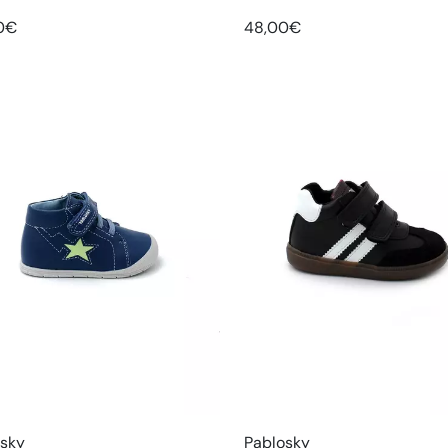
0€
48,00€
osky
Pablosky