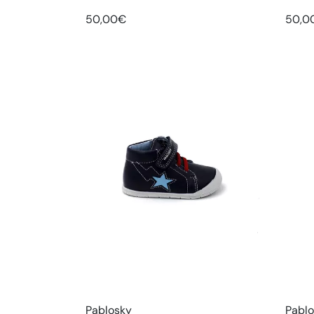
50,00€
50,0
Pablosky
Pabl