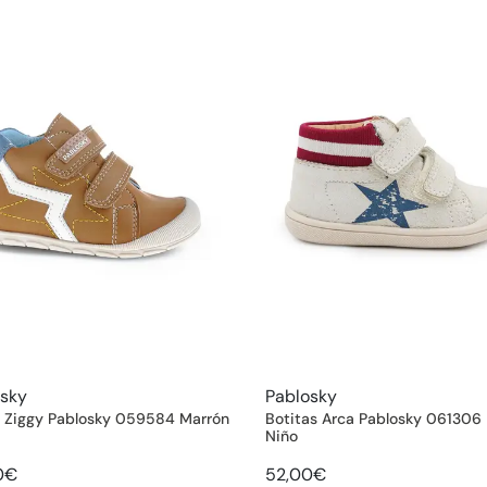
osky
Pablosky
a Ziggy Pablosky 059584 Marrón
Botitas Arca Pablosky 061306
Niño
0€
52,00€