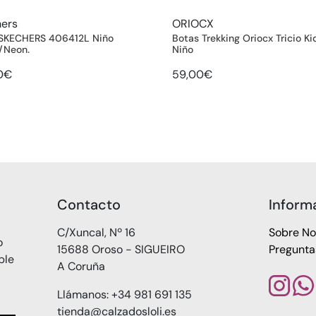
hers
ORIOCX
 SKECHERS 406412L Niño
Botas Trekking Oriocx Tricio Ki
/Neon.
Niño
0€
59,00€
Contacto
Inform
C/Xuncal, Nº 16
Sobre No
o
15688 Oroso - SIGUEIRO
Pregunta
ble
A Coruña
Llámanos: +34 981 691 135
tienda@calzadosloli.es