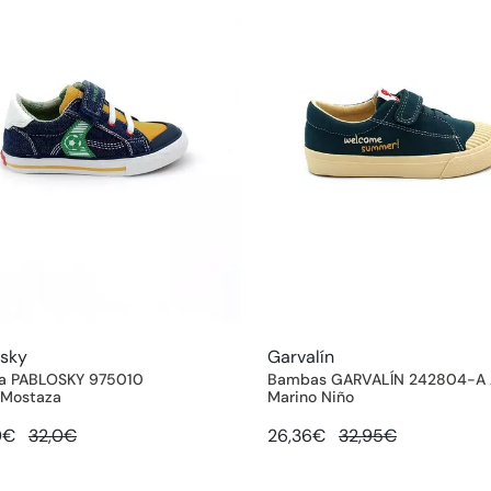
osky
Garvalín
 PABLOSKY 975010
Bambas GARVALÍN 242804-A 
.Mostaza
Marino Niño
0€
32,0€
26,36€
32,95€