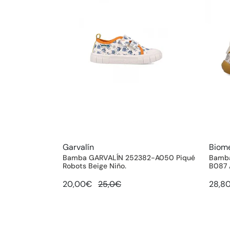
Garvalín
Biom
Bamba GARVALÍN 252382-A050 Piqué
Bamba
Robots Beige Niño.
B087 
20,00€
25,0€
28,8