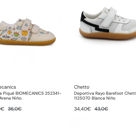
ecanics
Chetto
 Piqué BIOMECANICS 252341-
Deportiva Rayo Barefoot Chet
Arena Niño.
1125070 Blanca Niño
0€
36,0€
34,40€
43,0€