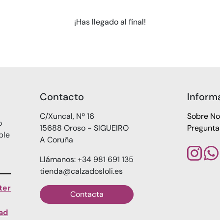
¡Has llegado al final!
Contacto
Inform
C/Xuncal, Nº 16
Sobre No
o
15688 Oroso - SIGUEIRO
Pregunta
ble
A Coruña
Llámanos: +34 981 691 135
tienda@calzadosloli.es
ter
Contacta
dad