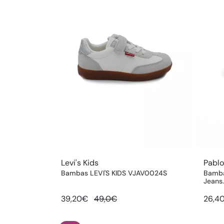
Levi's Kids
Pabl
Bambas LEVI'S KIDS VJAV0024S
Bamba
Jeans
39,20€
49,0€
26,4