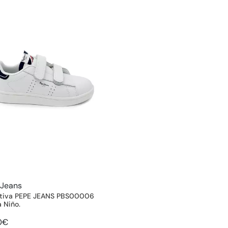
 Jeans
tiva PEPE JEANS PBS00006
 Niño.
0€