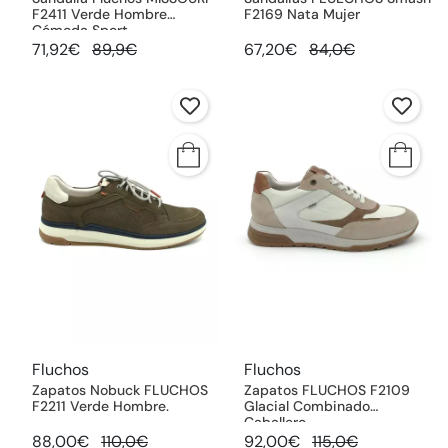
F2411 Verde Hombre
F2169 Nata Mujer
Cómoda Sport
71,92€
89,9€
67,20€
84,0€
Fluchos
Fluchos
Zapatos Nobuck FLUCHOS
Zapatos FLUCHOS F2109
F2211 Verde Hombre.
Glacial Combinado
Caballero
88,00€
110,0€
92,00€
115,0€