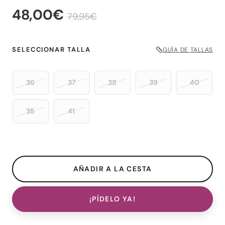
48,00€
79,95€
SELECCIONAR TALLA
GUÍA DE TALLAS
36
37
38
39
40
35
41
¡PÍDELO YA!