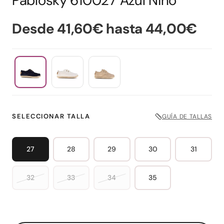
Pablosky 610027 Azul Niño
Desde 41,60€ hasta 44,00€
SELECCIONAR TALLA
GUÍA DE TALLAS
27
28
29
30
31
32
33
34
35