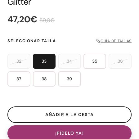
Glitter
47,20€
59,0€
SELECCIONAR TALLA
GUÍA DE TALLAS
32
33
34
35
36
37
38
39
¡PÍDELO YA!