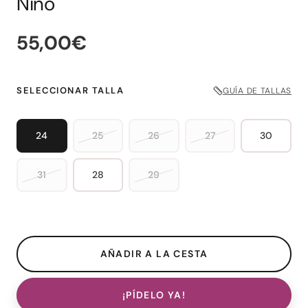
Niño
55,00€
SELECCIONAR TALLA
GUÍA DE TALLAS
24
25
26
27
30
31
28
29
¡PÍDELO YA!