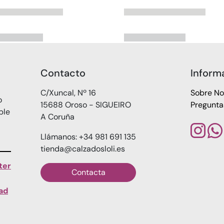
Contacto
Inform
C/Xuncal, Nº 16
Sobre No
o
15688 Oroso - SIGUEIRO
Pregunta
ble
A Coruña
Llámanos: +34 981 691 135
tienda@calzadosloli.es
ter
Contacta
dad