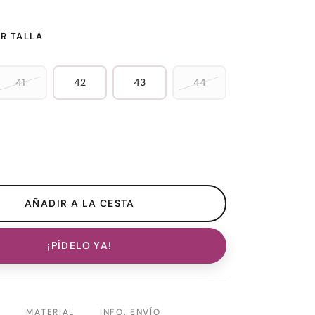
R TALLA
41
42
43
44
¡PÍDELO YA!
N
MATERIAL
INFO. ENVÍO