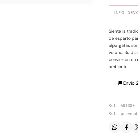
INFO. DEV
Siente la trad
de esparto pa
alpargatas son
verano. Su dis
convierten en 
ambiente.
🚚 Envío 
Ref. A01380
Ref. proveed