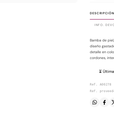
DESCRIPCIÓ
INFO. DEV
Bamba de piel,
diseño gastado 
detalle en col
cordones, interi
⏳ Última
Ref. A00278
Ref. proveed