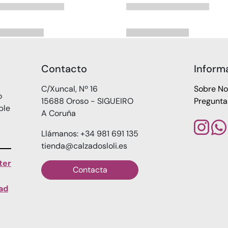
Contacto
Inform
C/Xuncal, Nº 16
Sobre No
o
15688 Oroso - SIGUEIRO
Pregunta
ble
A Coruña
Llámanos: +34 981 691 135
tienda@calzadosloli.es
ter
Contacta
dad