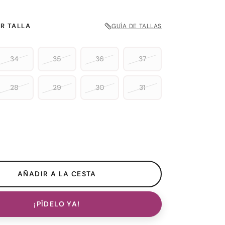
R TALLA
GUÍA DE TALLAS
34
35
36
37
28
29
30
31
¡PÍDELO YA!