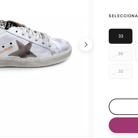
SELECCIONA
33
38
32