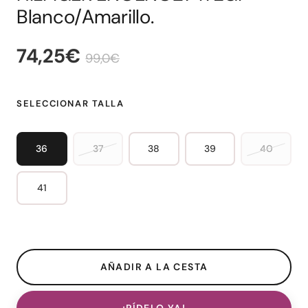
Blanco/Amarillo.
74,25€
99,0€
SELECCIONAR TALLA
36
37
38
39
40
41