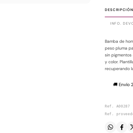
DESCRIPCIÓ
INFO. DEV
Bamba de homb
peso pluma par
sin pigmentos 
y color. Planti
recuperando la
🚚 Envío 
Ref. A00287
Ref. proveed