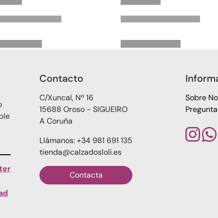
Contacto
Inform
C/Xuncal, Nº 16
Sobre No
o
15688 Oroso - SIGUEIRO
Pregunta
ble
A Coruña
Llámanos: +34 981 691 135
tienda@calzadosloli.es
ter
Contacta
dad