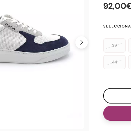
92,00
SELECCIONA
39
44