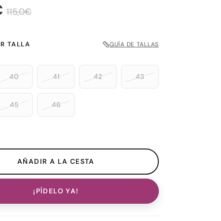
€
115,0€
R TALLA
GUÍA DE TALLAS
40
41
42
43
45
46
¡PÍDELO YA!