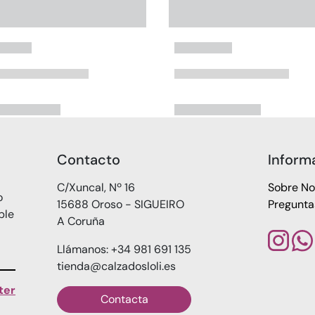
Contacto
Inform
C/Xuncal, Nº 16
Sobre No
o
15688 Oroso - SIGUEIRO
Pregunta
ble
A Coruña
Llámanos: +34 981 691 135
tienda@calzadosloli.es
ter
Contacta