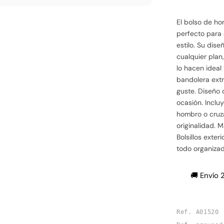
El bolso de h
perfecto para
estilo. Su dis
cualquier plan
lo hacen ideal
bandolera extr
guste. Diseño 
ocasión. Incluy
hombro o cruza
originalidad. M
Bolsillos exter
todo organizad
🚚 Envío 
Ref. A01520