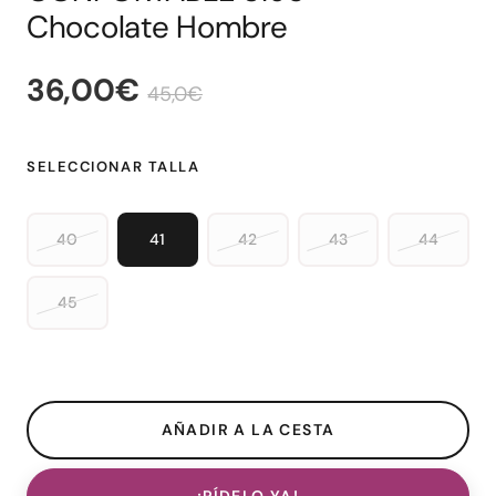
Chocolate Hombre
36,00€
45,0€
SELECCIONAR TALLA
40
41
42
43
44
45