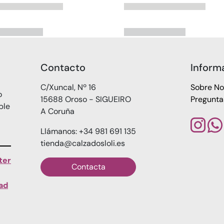
Contacto
Inform
C/Xuncal, Nº 16
Sobre No
o
15688 Oroso - SIGUEIRO
Pregunta
ble
A Coruña
Llámanos: +34 981 691 135
tienda@calzadosloli.es
ter
Contacta
dad