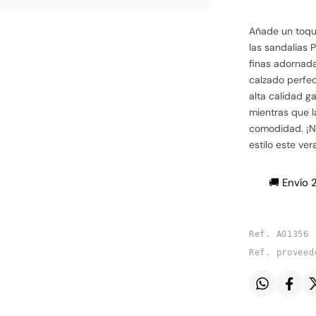
Añade un toqu
las sandalias P
finas adornada
calzado perfec
alta calidad g
mientras que l
comodidad. ¡N
estilo este ver
🚚 Envío 
Ref. A01356
Ref. proveed