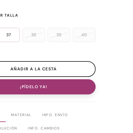
R TALLA
37
38
39
40
¡PÍDELO YA!
N
MATERIAL
INFO. ENVÍO
OLUCIÓN
INFO. CAMBIOS