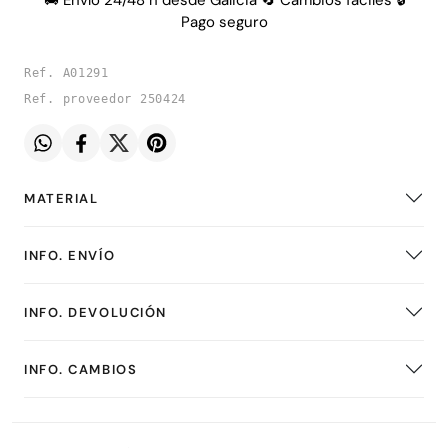
🚚 Envío 24/48 h desde Galicia 🔄 Cambios fáciles 🔒
Pago seguro
Ref. A01291
Ref. proveedor 250424
MATERIAL
INFO. ENVÍO
INFO. DEVOLUCIÓN
INFO. CAMBIOS