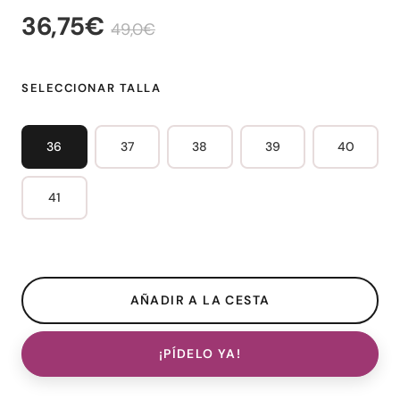
36,75€
49,0€
SELECCIONAR TALLA
36
37
38
39
40
41
¡PÍDELO YA!