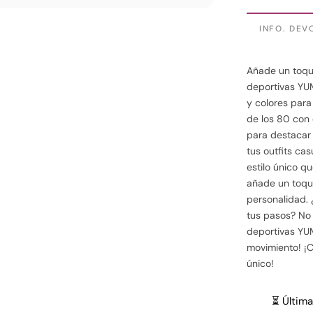
INFO. DEV
Añade un toque
deportivas YU
y colores para
de los 80 con 
para destacar 
tus outfits ca
estilo único qu
añade un toque
personalidad. ¿
tus pasos? No 
deportivas YUM
movimiento! ¡C
único!
⏳ Última