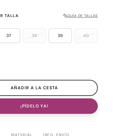
R TALLA
GUÍA DE TALLAS
37
38
39
40
¡PÍDELO YA!
N
MATERIAL
INFO. ENVÍO