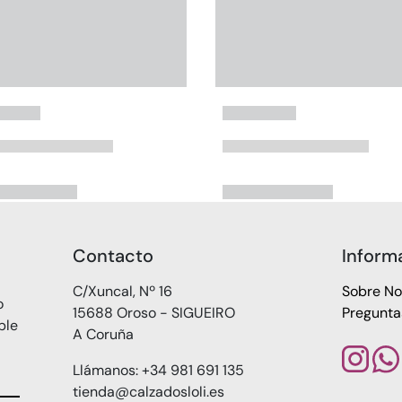
Contacto
Inform
C/Xuncal, Nº 16
Sobre No
o
15688 Oroso - SIGUEIRO
Pregunta
ble
A Coruña
Llámanos: +34 981 691 135
tienda@calzadosloli.es