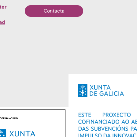
ter
Contacta
dad