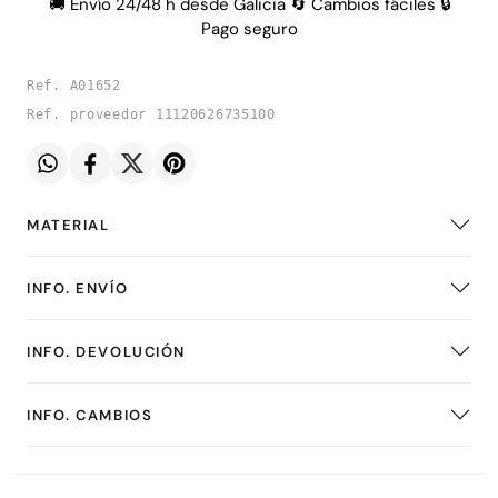
🚚 Envío 24/48 h desde Galicia 🔄 Cambios fáciles 🔒
Pago seguro
Ref. A01652
Ref. proveedor 11120626735100
MATERIAL
INFO. ENVÍO
INFO. DEVOLUCIÓN
INFO. CAMBIOS