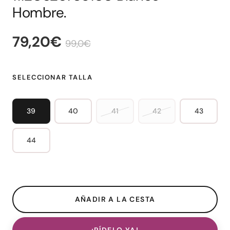
Hombre.
79,20€
99,0€
SELECCIONAR TALLA
39
40
41
42
43
44