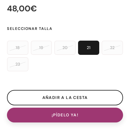
48,00€
SELECCIONAR TALLA
18
19
20
21
22
23
¡PÍDELO YA!