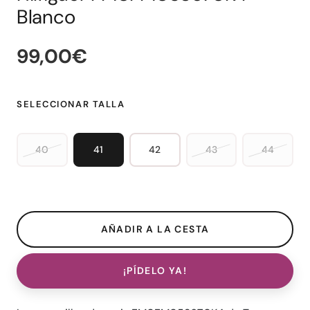
Blanco
99,00€
SELECCIONAR TALLA
40
41
42
43
44
¡PÍDELO YA!