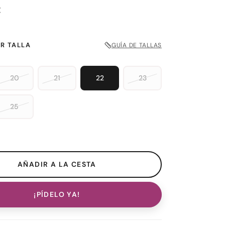
€
R TALLA
GUÍA DE TALLAS
20
21
22
23
25
¡PÍDELO YA!