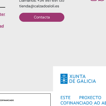
Llámanos: +34 981 691 135
tienda@calzadosloli.es
ter
Contacta
dad