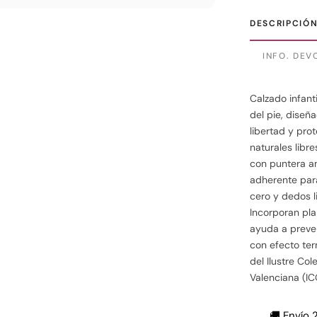
DESCRIPCIÓ
INFO. DEV
Calzado infant
del pie, diseñ
libertad y pro
naturales libre
con puntera an
adherente para
cero y dedos l
Incorporan pla
ayuda a preven
con efecto te
del Ilustre Co
Valenciana (I
🚚 Envío 