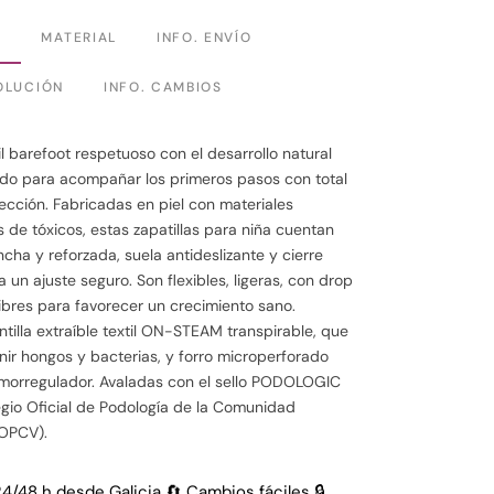
N
MATERIAL
INFO. ENVÍO
OLUCIÓN
INFO. CAMBIOS
il barefoot respetuoso con el desarrollo natural
ado para acompañar los primeros pasos con total
tección. Fabricadas en piel con materiales
s de tóxicos, estas zapatillas para niña cuentan
cha y reforzada, suela antideslizante y cierre
 un ajuste seguro. Son flexibles, ligeras, con drop
ibres para favorecer un crecimiento sano.
ntilla extraíble textil ON-STEAM transpirable, que
ir hongos y bacterias, y forro microperforado
rmorregulador. Avaladas con el sello PODOLOGIC
legio Oficial de Podología de la Comunidad
COPCV).
24/48 h desde Galicia 🔄 Cambios fáciles 🔒