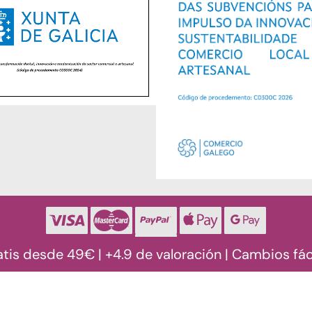
atis desde 49€ | +4.9 de valoración | Cambios fác