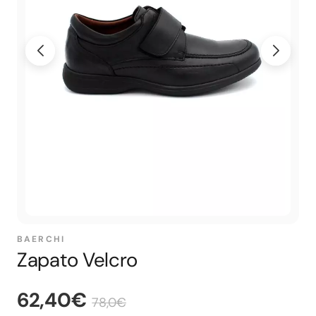
BAERCHI
Zapato Velcro
62,40€
78,0€