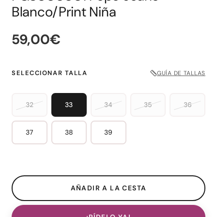
Blanco/Print Niña
59,00€
SELECCIONAR TALLA
GUÍA DE TALLAS
32
33
34
35
36
37
38
39