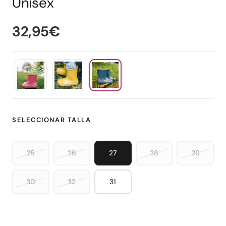
Unisex
32,95€
SELECCIONAR TALLA
25
26
27
28
29
30
32
31