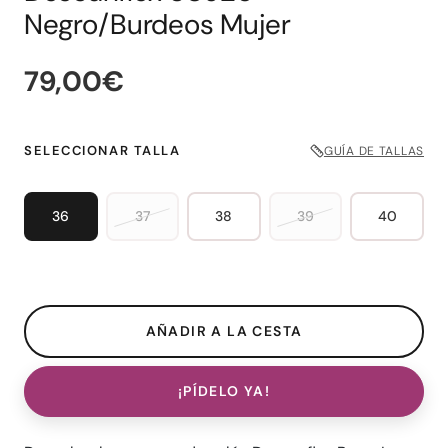
Negro/Burdeos Mujer
79,00€
SELECCIONAR TALLA
GUÍA DE TALLAS
36
37
38
39
40
¡PÍDELO YA!