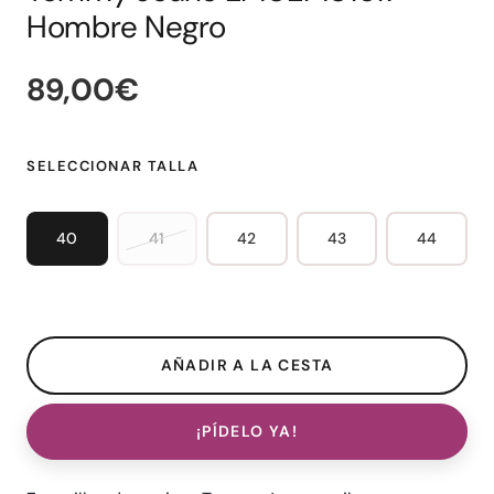
Hombre Negro
89,00€
SELECCIONAR TALLA
40
41
42
43
44
¡PÍDELO YA!