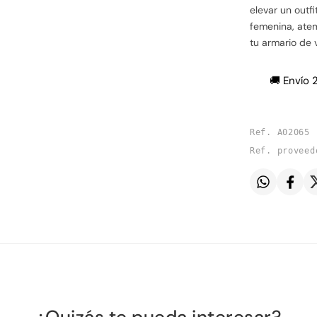
elevar un outf
femenina, atem
tu armario de 
🚚 Envío 
Ref. A02065
Ref. proveed