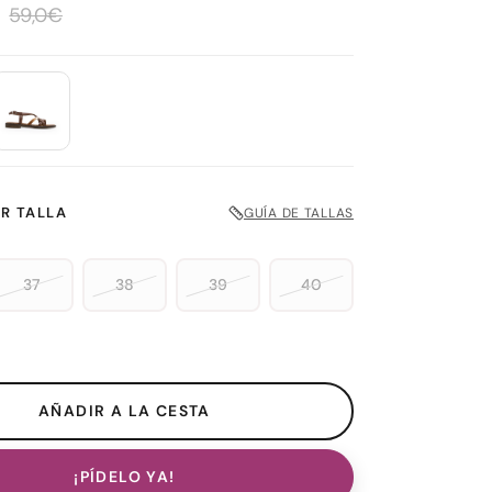
€
59,0€
R TALLA
GUÍA DE TALLAS
37
38
39
40
¡PÍDELO YA!