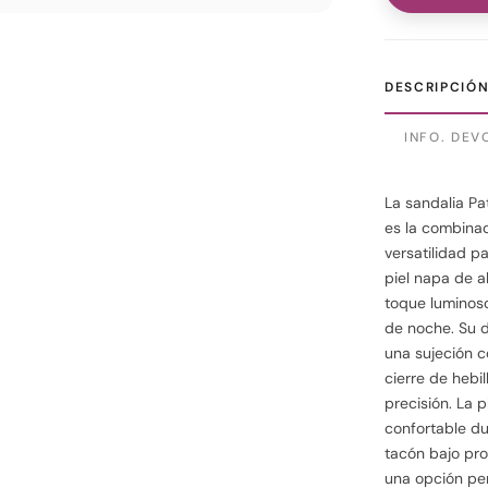
DESCRIPCIÓ
INFO. DEV
La sandalia Pa
es la combina
versatilidad p
piel napa de a
toque luminoso
de noche. Su d
una sujeción c
cierre de hebi
precisión. La 
confortable dur
tacón bajo pro
una opción per