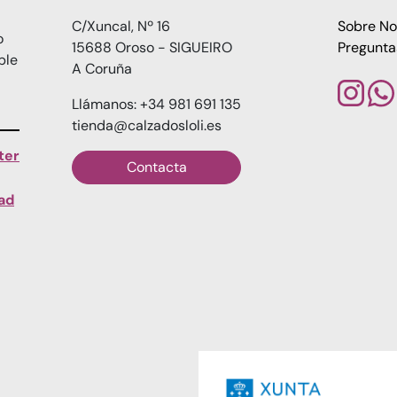
C/Xuncal, Nº 16
Sobre No
o
15688 Oroso - SIGUEIRO
Pregunta
ble
A Coruña
Llámanos: +34 981 691 135
tienda@calzadosloli.es
ter
Contacta
dad