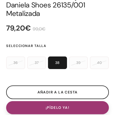
Daniela Shoes 26135/001
Metalizada
79,20€
99,0€
SELECCIONAR TALLA
36
37
38
39
40
¡PÍDELO YA!