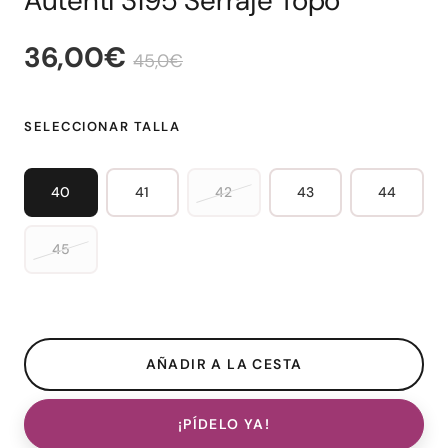
Autenti 3195 Serraje Topo
36,00€
45,0€
SELECCIONAR TALLA
40
41
42
43
44
45
¡PÍDELO YA!