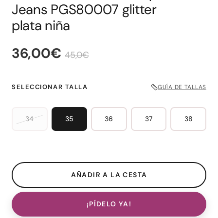
Jeans PGS80007 glitter
plata niña
36,00€
45,0€
SELECCIONAR TALLA
GUÍA DE TALLAS
34
35
36
37
38
¡PÍDELO YA!