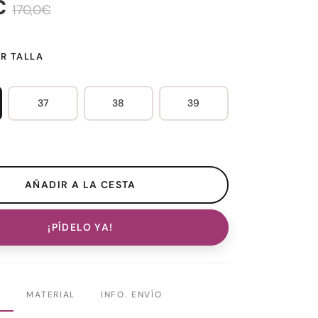
€
170,0€
R TALLA
37
38
39
¡PÍDELO YA!
N
MATERIAL
INFO. ENVÍO