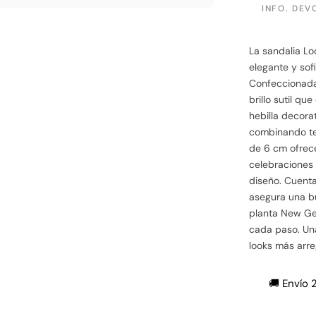
INFO. DEV
La sandalia Lo
elegante y sof
Confeccionada
brillo sutil qu
hebilla decora
combinando ten
de 6 cm ofrece
celebraciones
diseño. Cuenta
asegura una bu
planta New Ge
cada paso. Una
looks más arre
🚚 Envío 