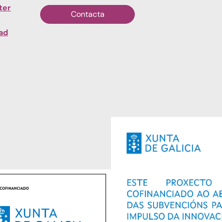
ter
Contacta
dad