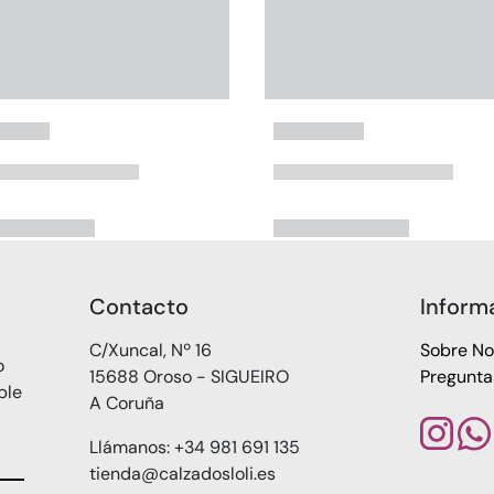
Contacto
Inform
C/Xuncal, Nº 16
Sobre No
o
15688 Oroso - SIGUEIRO
Pregunta
ble
A Coruña
Llámanos: +34 981 691 135
tienda@calzadosloli.es