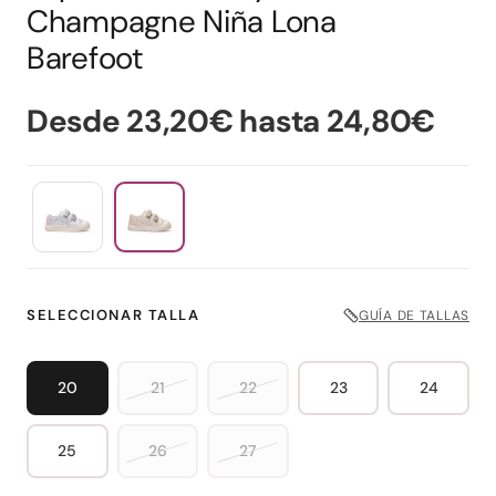
Champagne Niña Lona
Barefoot
Desde 23,20€ hasta 24,80€
SELECCIONAR TALLA
GUÍA DE TALLAS
20
21
22
23
24
25
26
27