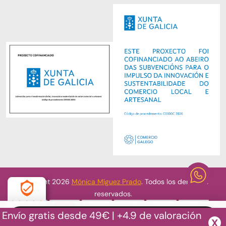
Copyright 2026
Mónica Míguez Prado
. Todos los derechos
reservados.
Envío gratis desde 49€ | +4.9 de valoración
4.9
X
Desarrollado por
MEIGASOFT
. Tecnología