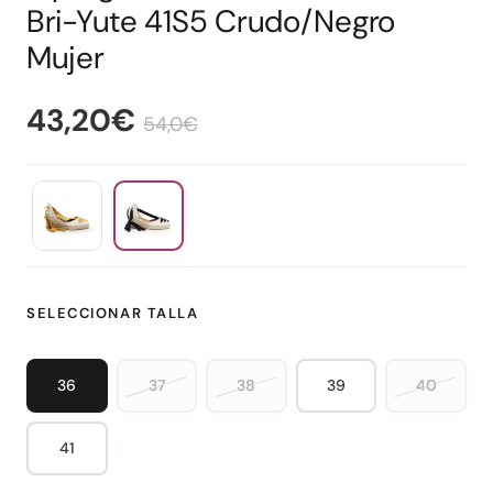
Bri-Yute 41S5 Crudo/Negro
Mujer
43,20€
54,0€
SELECCIONAR TALLA
36
37
38
39
40
41