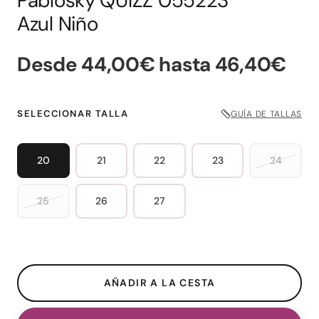
Pablosky QUIZZ 055223
Azul Niño
Desde 44,00€ hasta 46,40€
SELECCIONAR TALLA
GUÍA DE TALLAS
20
21
22
23
24
25
26
27