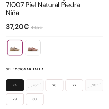
71007 Piel Natural Piedra
Niña
37,20€
46,5€
SELECCIONAR TALLA
24
25
26
27
28
29
30