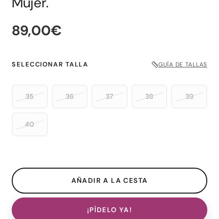
Mujer.
89,00€
SELECCIONAR TALLA
GUÍA DE TALLAS
35
36
37
38
39
40
¡PÍDELO YA!