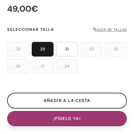
49,00€
SELECCIONAR TALLA
GUÍA DE TALLAS
28
29
31
33
35
36
37
34
¡PÍDELO YA!