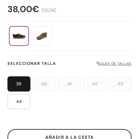
38,00€
59,0€
SELECCIONAR TALLA
GUÍA DE TALLAS
39
40
41
42
43
44