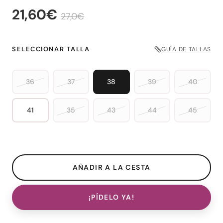
21,60€
27,0€
SELECCIONAR TALLA
GUÍA DE TALLAS
36
37
38
39
40
41
35
43
44
45
¡PÍDELO YA!