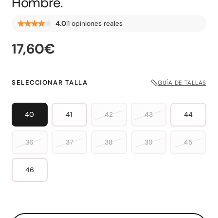
Hombre.
|
1 opiniones reales
4.0
17,60€
SELECCIONAR TALLA
GUÍA DE TALLAS
40
41
42
43
44
36
37
38
39
45
46