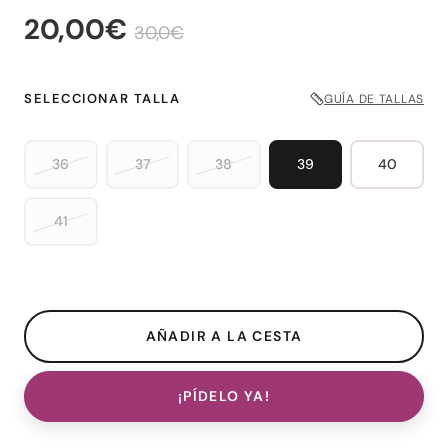
20,00€
30,0€
SELECCIONAR TALLA
GUÍA DE TALLAS
36
37
38
39
40
41
¡PÍDELO YA!