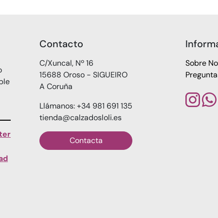
Contacto
Inform
C/Xuncal, Nº 16
Sobre No
o
15688 Oroso - SIGUEIRO
Pregunta
ble
A Coruña
Llámanos: +34 981 691 135
tienda@calzadosloli.es
ter
Contacta
dad