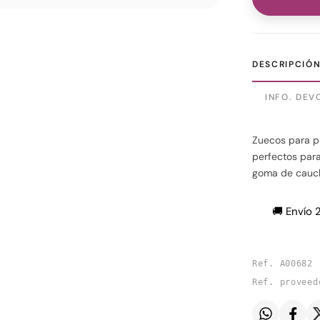
DESCRIPCIÓ
INFO. DEV
Zuecos para pl
perfectos para
goma de caucho
🚚 Envío 
Ref. A00682
Ref. proveed