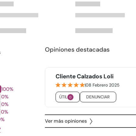
Opiniones destacadas
s
Cliente Calzados Loli
|
08 Febrero 2025
100%
0%
ÚTIL
DENUNCIAR
0
0%
0%
0%
Ver más opiniones
?