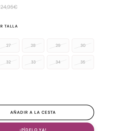
24,95€
R TALLA
27
28
29
30
32
33
34
35
¡PÍDELO YA!