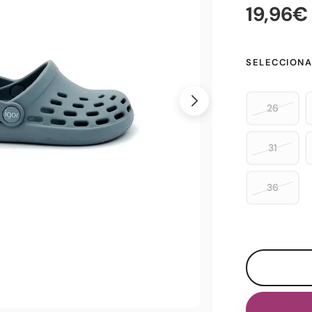
19,96€
SELECCIONA
26
31
36