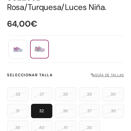
Rosa/Turquesa/Luces Niña.
64,00€
SELECCIONAR TALLA
GUÍA DE TALLAS
33
27
28
29
30
31
32
36
37
38
39
40
41
26