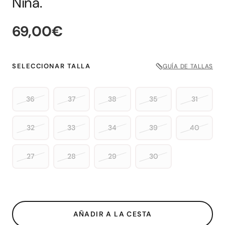
Niña.
69,00€
SELECCIONAR TALLA
GUÍA DE TALLAS
36
37
38
35
31
32
33
34
39
40
27
28
29
30