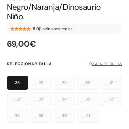
Negro/Naranja/Dinosaurio
Niño.
|
1 opiniones reales
5.0
69,00€
SELECCIONAR TALLA
GUÍA DE TALLAS
35
28
29
30
31
32
33
34
36
37
38
39
40
41