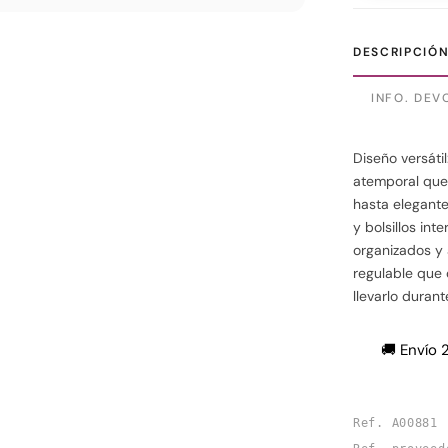
DESCRIPCIÓ
INFO. DEV
Diseño versáti
atemporal que 
hasta elegante
y bolsillos in
organizados y 
regulable que
llevarlo durant
🚚 Envío 
Ref. A00881