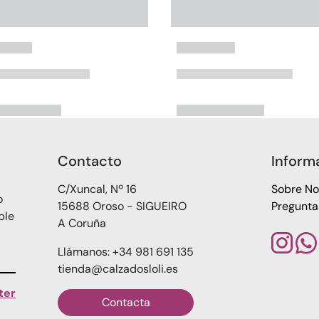
Contacto
Inform
C/Xuncal, Nº 16
Sobre No
o
15688 Oroso - SIGUEIRO
Pregunta
ble
A Coruña
Llámanos: +34 981 691 135
tienda@calzadosloli.es
ter
Contacta