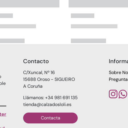
Contacto
Inform
C/Xuncal, Nº 16
Sobre No
o
15688 Oroso - SIGUEIRO
Pregunta
ble
A Coruña
Llámanos: +34 981 691 135
tienda@calzadosloli.es
ter
Contacta