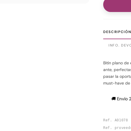
DESCRIPCIÓ
INFO. DEV
Bitín plano de
ante, perfecta
pasar la oport
must-have de 
🚚 Envío 
Ref. A01078
Ref. proveed