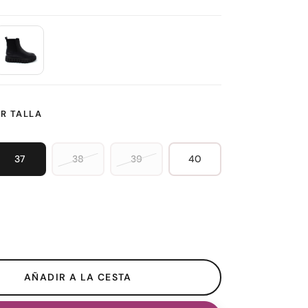
R TALLA
37
38
39
40