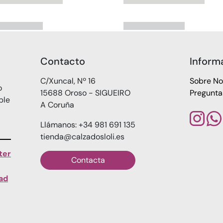
Contacto
Inform
C/Xuncal, Nº 16
Sobre No
o
15688 Oroso - SIGUEIRO
Pregunta
ble
A Coruña
Llámanos: +34 981 691 135
tienda@calzadosloli.es
ter
Contacta
dad