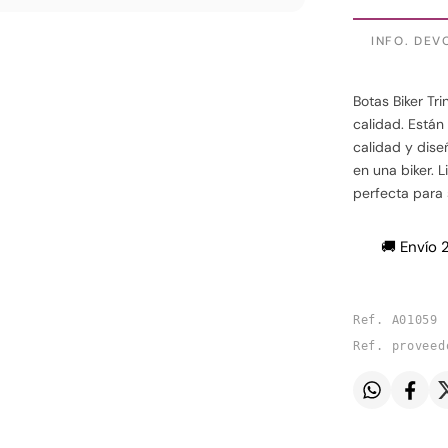
INFO. DEV
Botas Biker Tri
calidad. Están
calidad y dis
en una biker. L
perfecta para s
🚚 Envío 
Ref. A01059
Ref. proveed